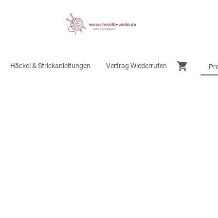
Häckel & Strickanleitungen
Vertrag Wiederrufen
Kostenfreier Versand ab 49,- € innerhalb Deutschlan
Chenille Wolle