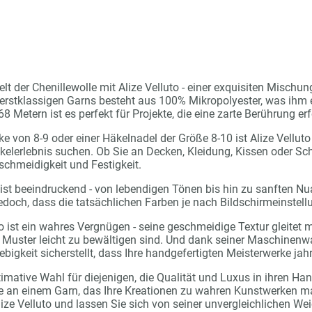
lt der Chenillewolle mit Alize Velluto - einer exquisiten Mischu
rstklassigen Garns besteht aus 100% Mikropolyester, was ihm 
68 Metern ist es perfekt für Projekte, die eine zarte Berührung er
 von 8-9 oder einer Häkelnadel der Größe 8-10 ist Alize Velluto 
elerlebnis suchen. Ob Sie an Decken, Kleidung, Kissen oder Scha
chmeidigkeit und Festigkeit.
to ist beeindruckend - von lebendigen Tönen bis hin zu sanften 
jedoch, dass die tatsächlichen Farben je nach Bildschirmeinstell
to ist ein wahres Vergnügen - seine geschmeidige Textur gleitet
Muster leicht zu bewältigen sind. Und dank seiner Maschinenwas
bigkeit sicherstellt, dass Ihre handgefertigten Meisterwerke jah
ltimative Wahl für diejenigen, die Qualität und Luxus in ihren H
e an einem Garn, das Ihre Kreationen zu wahren Kunstwerken mac
lize Velluto und lassen Sie sich von seiner unvergleichlichen We