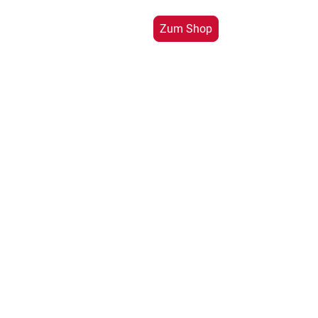
Zum Shop
Chenille-Wolle.de
by MooreArth Christoph Goll
Styrumer Str. 52
47138 Duisburg
0203 - 39652143
info@moore-arth.com
www.chenille-wolle.de