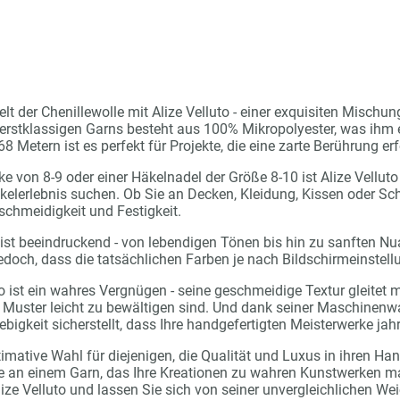
lt der Chenillewolle mit Alize Velluto - einer exquisiten Mischu
rstklassigen Garns besteht aus 100% Mikropolyester, was ihm 
68 Metern ist es perfekt für Projekte, die eine zarte Berührung er
 von 8-9 oder einer Häkelnadel der Größe 8-10 ist Alize Velluto 
elerlebnis suchen. Ob Sie an Decken, Kleidung, Kissen oder Scha
chmeidigkeit und Festigkeit.
to ist beeindruckend - von lebendigen Tönen bis hin zu sanften 
jedoch, dass die tatsächlichen Farben je nach Bildschirmeinstell
to ist ein wahres Vergnügen - seine geschmeidige Textur gleitet
Muster leicht zu bewältigen sind. Und dank seiner Maschinenwas
bigkeit sicherstellt, dass Ihre handgefertigten Meisterwerke jah
ltimative Wahl für diejenigen, die Qualität und Luxus in ihren H
e an einem Garn, das Ihre Kreationen zu wahren Kunstwerken mac
lize Velluto und lassen Sie sich von seiner unvergleichlichen We