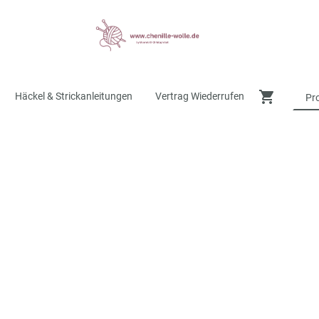
Häckel & Strickanleitungen
Vertrag Wiederrufen
Kostenfreier Versand ab 49,- € innerhalb Deutschlan
Chenille Wolle