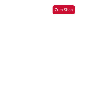
Zum Shop
Chenille-Wolle.de
by MooreArth Christoph Goll
Styrumer Str. 52
47138 Duisburg
0203 - 39652143
info@moore-arth.com
www.chenille-wolle.de