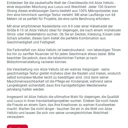
Entdecken Sie die zauberhafte Welt der Chenillewolle mit Alize Velluto -
einer exquisiten Mischung aus Luxus und Weichheit. Jeder 100 Gramm
Strang dieses erstklassigen Garns besteht aus 100% Mikropolyester, was
ihm eine himmlisch samtige Textur verleiht. Mit einer Lauflänge von 68
Metern ist es perfekt für Projekte, die eine zarte Berührung erfordern.
Mit einer empfohlenen Nadelstärke von 8-9 oder einer Häkelnadel der
Größe 8-10 ist Alize Velluto ideal für diejenigen, die nach einem mühelosen
Strick- oder Häkelerlebnis suchen. Ob Sie an Decken, Kleidung, Kissen oder
Schals arbeiten, dieses Garn bietet die perfekte Kombination aus
Geschmeidigkeit und Festigkeit.
Die Farbvielfalt von Alize Velluto ist beeindruckend - von lebendigen Tönen
bis hin zu sanften Nuancen ist für jeden Geschmack etwas dabei. Bitte
beachten Sie jedoch, dass die tatsächlichen Farben je nach
Bildschirmeinstellung variieren können.
Die Verarbeitung von Alize Velluto ist ein wahres Vergnügen - seine
geschmeidige Textur gleitet mühelos über die Nadeln und Haken, wodurch
selbst komplexe Muster leicht zu bewältigen sind. Und dank seiner
Maschinenwaschbarkeit ist die Pflege ein Kinderspiel, während seine
Langlebigkeit sicherstellt, dass Ihre handgefertigten Meisterwerke
jahrelang halten werden.
Insgesamt ist Alize Velluto die ultimative Wahl für diejenigen, die Qualität
und Luxus in ihren Handarbeitsprojekten suchen. Erleben Sie noch heute
die Freude an einem Garn, das Ihre Kreationen zu wahren Kunstwerken
macht. Warten Sie nicht länger - tauchen Sie ein in die Welt von Alize
Velluto und lassen Sie sich von seiner unvergleichlichen Weichheit
verzaubern.