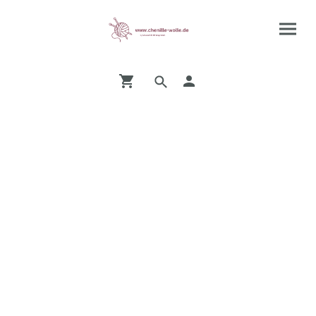
Kostenfreier Versand ab 49,- €
innerhalb Deutschlands
Chenille Wolle